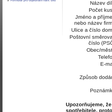
Formulář pro objednání náhr. dílů
Název dí
Počet kus
Jméno a příjme
nebo název firm
Ulice a číslo do
Poštovní směrova
číslo (PS
Obec/měst
Telef
E-ma
Způsob dodán
Poznámk
Upozorňujeme, že 
spotřebitele, pro