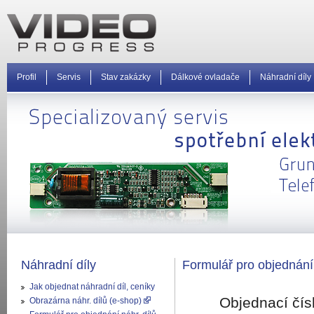
Profil
Servis
Stav zakázky
Dálkové ovladače
Náhradní díly
Náhradní díly
Formulář pro objednání
Jak objednat náhradní díl, ceníky
Objednací čís
Obrazárna náhr. dílů (e-shop)