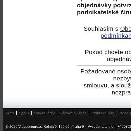
objednávky potvrzu
podnikatelské čin
Souhlasím s
Obc
podmínka
Pokud chcete ob
objedná
Požadované osobní
nezbyt
smlouvu, a slouží
nezpra
Profil
Servis
Stav zakázky
Dálková ovládání
Náhradní díly
Prodej 
© 2026 Videoprogress, Kolmá 9, 190 00 Praha 9 – Vysočany, telefon (+420) 2