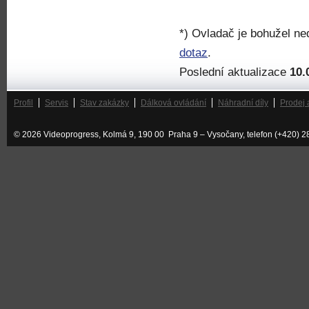
*) Ovladač je bohužel n
dotaz
.
Poslední aktualizace
10.
Profil
Servis
Stav zakázky
Dálková ovládání
Náhradní díly
Prodej 
© 2026 Videoprogress, Kolmá 9, 190 00 Praha 9 – Vysočany, telefon (+420) 2