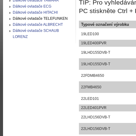
Dálkové ovladače YAMAHA
TIP: Pro vyhledáván
Dálkové ovladače ECG
PC stiskněte Ctrl + 
Dálkové ovladače HITACHI
Dálkové ovladače TELEFUNKEN
Typové označení výrobku
Dálkové ovladače ALBRECHT
Dálkové ovladače SCHAUB
19LED100
LORENZ
19LED400PVR
19LHD155DVB-T
19LHD155DVB-T
22FDMB4650
22FMB4650
22LED101
22LED401PVR
22LHD156DVB-T
22LHD156DVB-T