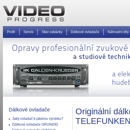
Profil
Servis
Stav zakázky
Dálkové ovladače
Náhradní díly
Dálkové ovladače
Originální dá
TELEFUNKE
Jaký ovladač k jakému výrobku?
Dálkové ovladače GRUNDIG