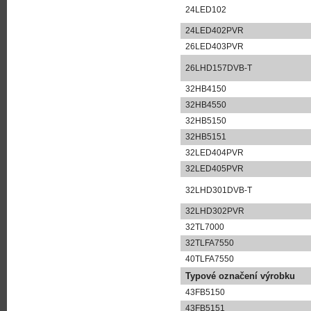
24LED102
24LED402PVR
26LED403PVR
26LHD157DVB-T
32HB4150
32HB4550
32HB5150
32HB5151
32LED404PVR
32LED405PVR
32LHD301DVB-T
32LHD302PVR
32TL7000
32TLFA7550
40TLFA7550
Typové označení výrobku
43FB5150
43FB5151