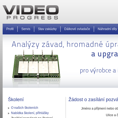
Profil
Servis
Stav zakázky
Dálkové ovladače
Náhradní díly
Školení
Žádost o zasílání poz
O našich školeních
Jméno a příjmení nebo ob
Nabídka školení, přihlášky
Ulice a 