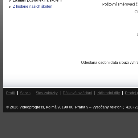
Zasílání pozvánek na školení
Poštovní směrovací č
Z historie našich školení
O
Odeslaná osobní data slouží výhr
Profil
Servis
Stav zakázky
Dálková ovládání
Náhradní díly
Prodej 
© 2026 Videoprogress, Kolmá 9, 190 00 Praha 9 – Vysočany, telefon (+420) 2