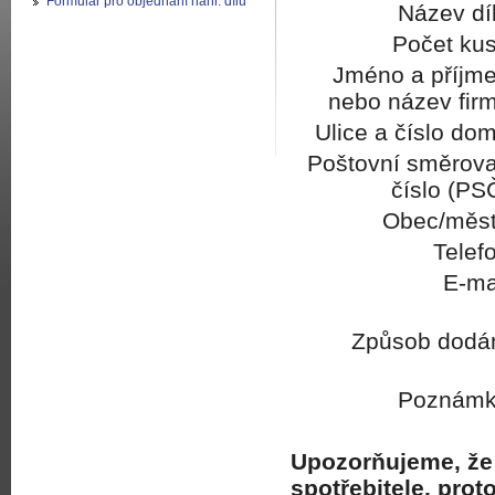
Formulář pro objednání náhr. dílů
Název dí
Počet kus
Jméno a příjme
nebo název firm
Ulice a číslo do
Poštovní směrova
číslo (PS
Obec/měst
Telef
E-ma
Způsob dodán
Poznámk
Upozorňujeme, že 
spotřebitele, pro