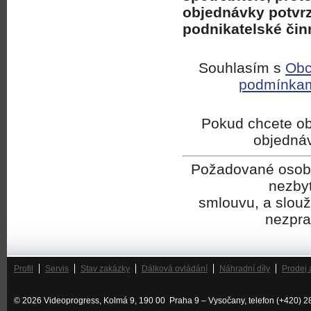
objednávky potvrzu
podnikatelské čin
Souhlasím s
Obc
podmínka
Pokud chcete ob
objedná
Požadované osobní
nezbyt
smlouvu, a slouží
nezpra
Profil
Servis
Stav zakázky
Dálková ovládání
Náhradní díly
Prodej 
© 2026 Videoprogress, Kolmá 9, 190 00 Praha 9 – Vysočany, telefon (+420) 2