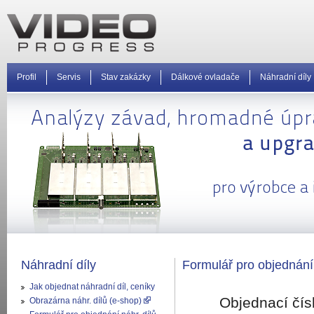
Profil
Servis
Stav zakázky
Dálkové ovladače
Náhradní díly
Náhradní díly
Formulář pro objednání
Jak objednat náhradní díl, ceníky
Objednací čís
Obrazárna náhr. dílů (e-shop)