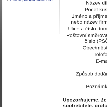
Formulář pro objednání náhr. dílů
Název dí
Počet kus
Jméno a příjme
nebo název firm
Ulice a číslo do
Poštovní směrova
číslo (PS
Obec/měst
Telef
E-ma
Způsob dodán
Poznámk
Upozorňujeme, že 
spotřebitele, pro