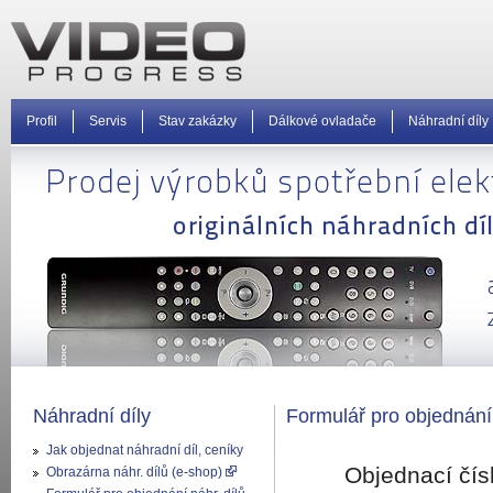
Profil
Servis
Stav zakázky
Dálkové ovladače
Náhradní díly
Náhradní díly
Formulář pro objednání
Jak objednat náhradní díl, ceníky
Objednací čís
Obrazárna náhr. dílů (e-shop)