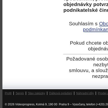
objednávky potvrzu
podnikatelské čin
Souhlasím s
Obc
podmínka
Pokud chcete ob
objedná
Požadované osobní
nezbyt
smlouvu, a slouží
nezpra
Profil
Servis
Stav zakázky
Dálková ovládání
Náhradní díly
Prodej 
© 2026 Videoprogress, Kolmá 9, 190 00 Praha 9 – Vysočany, telefon (+420) 2