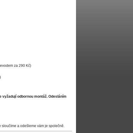
převodem za 290 Kč)
)
že vyžadují odbornou montáž. Odesláním
y sloučíme a odešleme vám je společně.