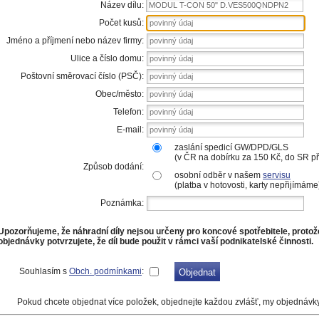
Název dílu:
MODUL T-CON 50" D.VES500QNDPN2
Počet kusů:
Jméno a příjmení nebo název firmy:
Ulice a číslo domu:
Poštovní směrovací číslo (PSČ):
Obec/město:
Telefon:
E-mail:
zaslání spedicí GW/DPD/GLS
(v ČR na dobírku za 150 Kč, do SR 
Způsob dodání:
osobní odběr v našem
servisu
(platba v hotovosti, karty nepřijímáme
Poznámka:
Upozorňujeme, že náhradní díly nejsou určeny pro koncové spotřebitele, proto
objednávky potvrzujete, že díl bude použit v rámci vaší podnikatelské činnosti.
Souhlasím s
Obch. podmínkami
:
Pokud chcete objednat více položek, objednejte každou zvlášť, my objednávk