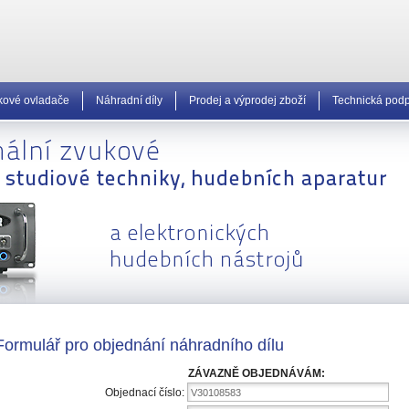
kové ovladače
Náhradní díly
Prodej a výprodej zboží
Technická pod
Formulář pro objednání náhradního dílu
ZÁVAZNĚ OBJEDNÁVÁM:
Objednací číslo:
V30108583