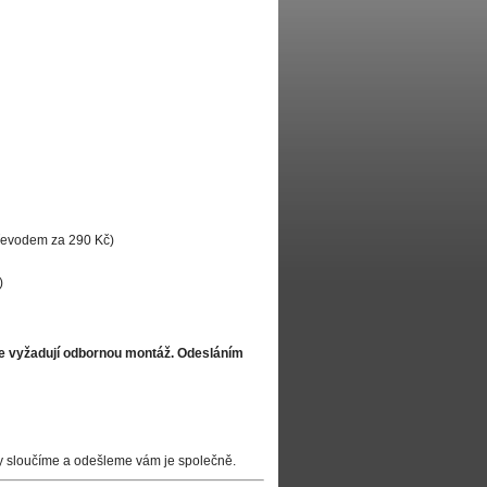
převodem za 290 Kč)
)
že vyžadují odbornou montáž. Odesláním
y sloučíme a odešleme vám je společně.