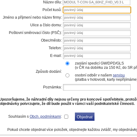
Název dílu:
MODUL T-CON GA_60HZ_FHD_V0.3 L
Počet kusů:
Jméno a příjmení nebo název firmy:
Ulice a číslo domu:
Poštovní směrovací číslo (PSČ):
Obec/město:
Telefon:
E-mail:
zaslání spedicí GW/DPD/GLS
(v ČR na dobírku za 150 Kč, do SR 
Způsob dodání:
osobní odběr v našem
servisu
(platba v hotovosti, karty nepřijímáme
Poznámka:
Upozorňujeme, že náhradní díly nejsou určeny pro koncové spotřebitele, proto
objednávky potvrzujete, že díl bude použit v rámci vaší podnikatelské činnosti.
Souhlasím s
Obch. podmínkami
:
Pokud chcete objednat více položek, objednejte každou zvlášť, my objednávk