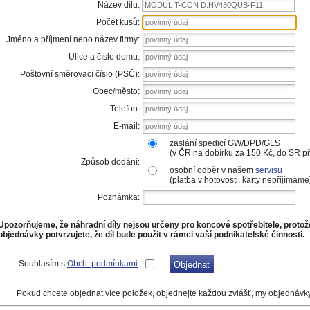
Název dílu:
MODUL T-CON D.HV430QUB-F11
Počet kusů:
Jméno a příjmení nebo název firmy:
Ulice a číslo domu:
Poštovní směrovací číslo (PSČ):
Obec/město:
Telefon:
E-mail:
zaslání spedicí GW/DPD/GLS
(v ČR na dobírku za 150 Kč, do SR 
Způsob dodání:
osobní odběr v našem
servisu
(platba v hotovosti, karty nepřijímáme
Poznámka:
Upozorňujeme, že náhradní díly nejsou určeny pro koncové spotřebitele, proto
objednávky potvrzujete, že díl bude použit v rámci vaší podnikatelské činnosti.
Souhlasím s
Obch. podmínkami
:
Pokud chcete objednat více položek, objednejte každou zvlášť, my objednávk