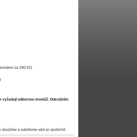
převodem za 290 Kč)
)
že vyžadují odbornou montáž. Odesláním
y sloučíme a odešleme vám je společně.