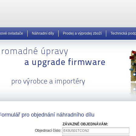
kové ovladače
Náhradní díly
Prodej a výprodej zboží
Technická pod
Formulář pro objednání náhradního dílu
ZÁVAZNĚ OBJEDNÁVÁM:
Objednací číslo:
E43US01TCON2