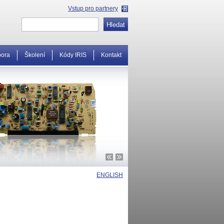
Vstup pro partnery
pora
Školení
Kódy IRIS
Kontakt
ENGLISH