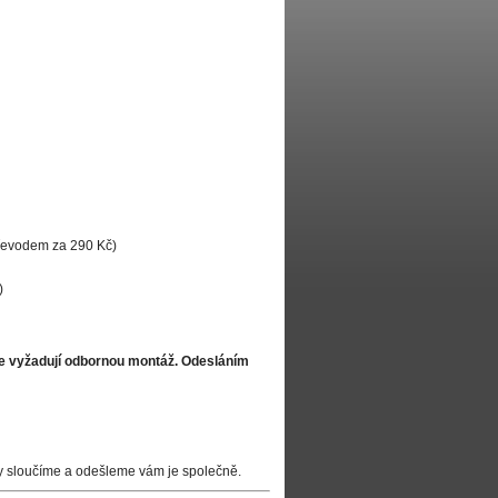
převodem za 290 Kč)
)
že vyžadují odbornou montáž. Odesláním
y sloučíme a odešleme vám je společně.