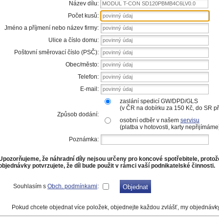
Název dílu:
MODUL T-CON SD120PBMB4C6LV0.0
Počet kusů:
Jméno a příjmení nebo název firmy:
Ulice a číslo domu:
Poštovní směrovací číslo (PSČ):
Obec/město:
Telefon:
E-mail:
zaslání spedicí GW/DPD/GLS
(v ČR na dobírku za 150 Kč, do SR 
Způsob dodání:
osobní odběr v našem
servisu
(platba v hotovosti, karty nepřijímáme
Poznámka:
Upozorňujeme, že náhradní díly nejsou určeny pro koncové spotřebitele, proto
objednávky potvrzujete, že díl bude použit v rámci vaší podnikatelské činnosti.
Souhlasím s
Obch. podmínkami
:
Pokud chcete objednat více položek, objednejte každou zvlášť, my objednávk