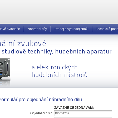
kové ovladače
Náhradní díly
Prodej a výprodej zboží
Technická pod
Formulář pro objednání náhradního dílu
ZÁVAZNĚ OBJEDNÁVÁM:
Objednací číslo:
BXYD120R