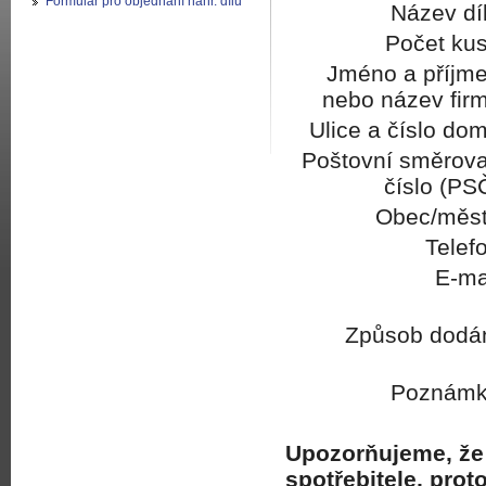
Formulář pro objednání náhr. dílů
Název dí
Počet kus
Jméno a příjme
nebo název firm
Ulice a číslo do
Poštovní směrova
číslo (PS
Obec/měst
Telef
E-ma
Způsob dodán
Poznámk
Upozorňujeme, že 
spotřebitele, pro