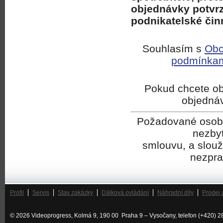
objednávky potvrzu
podnikatelské čin
Souhlasím s
Obc
podmínka
Pokud chcete ob
objedná
Požadované osobní
nezbyt
smlouvu, a slouží
nezpra
Profil
Servis
Stav zakázky
Dálková ovládání
Náhradní díly
Prodej 
© 2026 Videoprogress, Kolmá 9, 190 00 Praha 9 – Vysočany, telefon (+420) 2