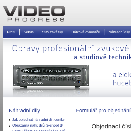
Profil
Servis
Stav zakázky
Dálkové ovladače
Náhradní díly
Náhradní díly
Formulář pro objednání
Jak objednat náhradní díl, ceníky
Objednací čís
Obrazárna náhr. dílů (e-shop)