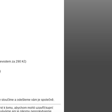
převodem za 290 Kč)
)
y sloučíme a odešleme vám je společně.
tné k tomu, abychom mohli uzavřít kupní
acováváme ani je nikomu neposkytujeme.