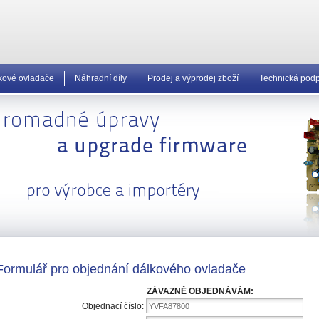
kové ovladače
Náhradní díly
Prodej a výprodej zboží
Technická pod
Formulář pro objednání dálkového ovladače
ZÁVAZNĚ OBJEDNÁVÁM:
Objednací číslo:
YVFA87800