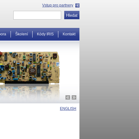
Vstup pro partnery
pora
Školení
Kódy IRIS
Kontakt
ENGLISH