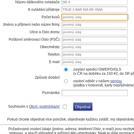
Název dálkového ovladače:
SR-X
K ovládání přístroje:
TRUE X BAR 50A SR-X50A
Počet kusů:
Jméno a příjmení nebo název firmy:
Ulice a číslo domu:
Poštovní směrovací číslo (PSČ):
Obec/město:
Telefon:
E-mail:
zaslání spedicí GW/DPD/GLS
(v ČR na dobírku za 150 Kč, do SR 
Způsob dodání:
osobní odběr v našem
servisu
(platba v hotovosti, karty nepřijímáme
Poznámka:
Souhlasím s
Obch. podmínkami
:
Pokud chcete objednat více položek, objednejte každou zvlášť, my objednávk
Požadované osobní údaje (jméno, adresa, telefonní číslo, e-mail) jsou nezby
smlouvu, a slouží výhradně k vyřízení této objednávky. Nijak je dále nezpr