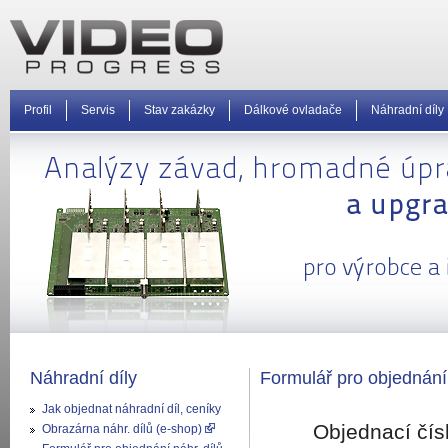
Profil
Servis
Stav zakázky
Dálkové ovladače
Náhradní díly
Náhradní díly
Formulář pro objednán
Jak objednat náhradní díl, ceníky
Objednací čís
Obrazárna náhr. dílů (e-shop)