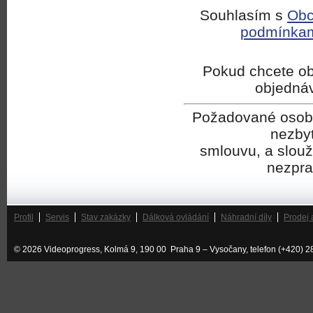
Souhlasím s
Obc
podmínka
Pokud chcete ob
objedná
Požadované osobní
nezbyt
smlouvu, a slouží
nezpra
Profil
Servis
Stav zakázky
Dálková ovládání
Náhradní díly
Prodej 
© 2026 Videoprogress, Kolmá 9, 190 00 Praha 9 – Vysočany, telefon (+420) 2