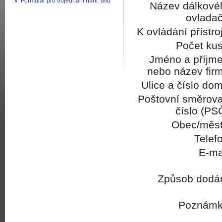
Formulář pro objednání náhr. dílů
Název dálkové
ovladač
K ovládání přístro
Počet kus
Jméno a příjme
nebo název firm
Ulice a číslo do
Poštovní směrova
číslo (PS
Obec/měst
Telef
E-ma
Způsob dodán
Poznámk