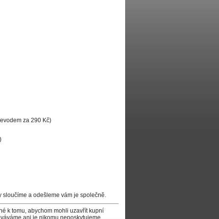
převodem za 290 Kč)
)
y sloučíme a odešleme vám je společně.
tné k tomu, abychom mohli uzavřít kupní
acováváme ani je nikomu neposkytujeme.