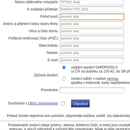
Název dálkového ovladače:
TP751C šedý
K ovládání přístroje:
DAVIO37 P37-2201
Počet kusů:
Jméno a příjmení nebo název firmy:
Ulice a číslo domu:
Poštovní směrovací číslo (PSČ):
Obec/město:
Telefon:
E-mail:
zaslání spedicí GW/DPD/GLS
(v ČR na dobírku za 150 Kč, do SR 
Způsob dodání:
osobní odběr v našem
servisu
(platba v hotovosti, karty nepřijímáme
Poznámka:
Souhlasím s
Obch. podmínkami
:
Pokud chcete objednat více položek, objednejte každou zvlášť, my objednávk
Požadované osobní údaje (jméno, adresa, telefonní číslo, e-mail) jsou nezby
smlouvu, a slouží výhradně k vyřízení této objednávky. Nijak je dále nezpr