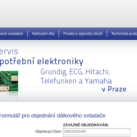
kové ovladače
Náhradní díly
Prodej a výprodej zboží
Technická pod
Formulář pro objednání dálkového ovladače
ZÁVAZNĚ OBJEDNÁVÁM:
Objednací číslo:
296420625400